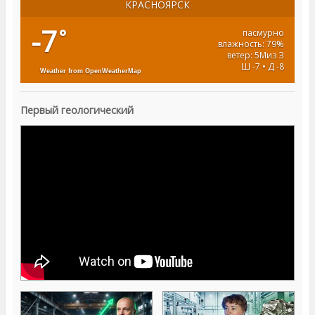
КРАСНОЯРСК
-7
°
пасмурно
влажность: 79%
ветер: 5Миз З
Ш -7 • Д -8
Weather from OpenWeatherMap
Первый геологический