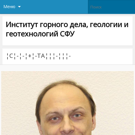
Меню
Институт горного дела, геологии и
геотехнологий СФУ
¦С¦-¦-¦+¦-TА¦¦¦-¦¦¦-