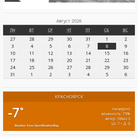
Август 2026
ПОНЕДЕЛЬНИК
ВТОРНИК
СРЕДА
ЧЕТВЕРГ
ПЯТНИЦА
СУББОТА
ВОСК
ПН
ВТ
СР
ЧТ
ПТ
СБ
ВС
27.07.2026
28.07.2026
29.07.2026
30.07.2026
31.07.2026
01.08.2026
02.08
27
28
29
30
31
1
2
03.08.2026
04.08.2026
05.08.2026
06.08.2026
07.08.2026
08.08.2026
09.08
3
4
5
6
7
8
9
10.08.2026
11.08.2026
12.08.2026
13.08.2026
14.08.2026
15.08.2026
16.0
10
11
12
13
14
15
16
17.08.2026
18.08.2026
19.08.2026
20.08.2026
21.08.2026
22.08.2026
23.0
17
18
19
20
21
22
23
24.08.2026
25.08.2026
26.08.2026
27.08.2026
28.08.2026
29.08.2026
30.0
24
25
26
27
28
29
30
31.08.2026
01.09.2026
02.09.2026
03.09.2026
04.09.2026
05.09.2026
06.09
31
1
2
3
4
5
6
КРАСНОЯРСК
-7
°
пасмурно
влажность: 79%
ветер: 5Миз З
Ш -7 • Д -8
Weather from OpenWeatherMap