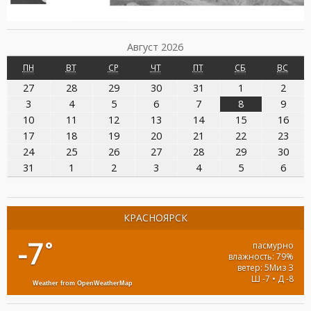
Август 2026
ПОНЕДЕЛЬНИК
ВТОРНИК
СРЕДА
ЧЕТВЕРГ
ПЯТНИЦА
СУББОТА
ВОСК
ПН
ВТ
СР
ЧТ
ПТ
СБ
ВС
27.07.2026
28.07.2026
29.07.2026
30.07.2026
31.07.2026
01.08.2026
02.08
27
28
29
30
31
1
2
03.08.2026
04.08.2026
05.08.2026
06.08.2026
07.08.2026
08.08.2026
09.08
3
4
5
6
7
8
9
10.08.2026
11.08.2026
12.08.2026
13.08.2026
14.08.2026
15.08.2026
16.0
10
11
12
13
14
15
16
17.08.2026
18.08.2026
19.08.2026
20.08.2026
21.08.2026
22.08.2026
23.0
17
18
19
20
21
22
23
24.08.2026
25.08.2026
26.08.2026
27.08.2026
28.08.2026
29.08.2026
30.0
24
25
26
27
28
29
30
31.08.2026
01.09.2026
02.09.2026
03.09.2026
04.09.2026
05.09.2026
06.09
31
1
2
3
4
5
6
КРАСНОЯРСК
-7
°
пасмурно
влажность: 79%
ветер: 5Миз З
Ш -7 • Д -8
Weather from OpenWeatherMap