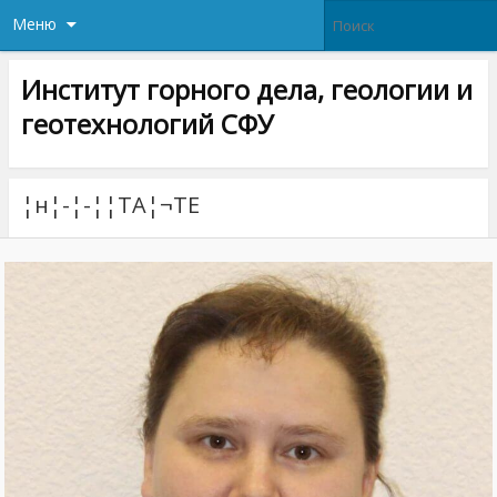
Меню
Институт горного дела, геологии и
геотехнологий СФУ
¦н¦-¦-¦¦TА¦¬TЕ