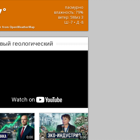
пасмурно
7
°
влажность: 79%
ветер: 5Миз З
Ш -7 • Д -8
r from OpenWeatherMap
вый геологический
0:00
0:00