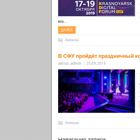
его…
ДАЛЕЕ
Анонсы
В СФУ пройдёт праздничный ко
автор:
admin
25.09.2019
Анонсы
Навигация записи