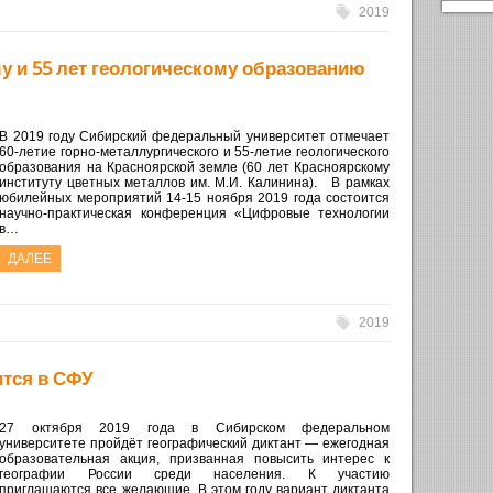
2019
у и 55 лет геологическому образованию
В 2019 году Сибирский федеральный университет отмечает
60-летие горно-металлургического и 55-летие геологического
образования на Красноярской земле (60 лет Красноярскому
институту цветных металлов им. М.И. Калинина). В рамках
юбилейных мероприятий 14-15 ноября 2019 года состоится
научно-практическая конференция «Цифровые технологии
в…
ДАЛЕЕ
2019
ится в СФУ
27 октября 2019 года в Сибирском федеральном
университете пройдёт географический диктант — ежегодная
образовательная акция, призванная повысить интерес к
географии России среди населения. К участию
приглашаются все желающие. В этом году вариант диктанта