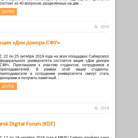
состоит из 40 вопросов, разделённых на две…
ДАЛЕЕ
2019
кция «Дни донора СФУ»
С 22 по 25 октября 2019 года на всех площадках Сибирского
федерального университета состоится акция «Дни донора
СФУ». Приглашаем к участию студентов, сотрудников и
преподавателей. В рамках этой акции студенты,
преподаватели и сотрудники университета смогут стать
донорами и получить памятный…
ДАЛЕЕ
2019
sk Digital Forum (KDF)
С 17 по 19 октября 2019 года в МВДЦ Сибирь пройдет одно