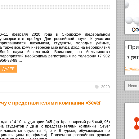
6–11 февраля 2020 года в Сибирском федеральном
университете пройдут Дни российской науки. К участию
приглашаются школьники, студенты, молодые учёные,
При
а также все, кому интересен мир науки. Вход на мероприятия
Дней науки бесплатный. Внимание, на большинство
мероприятий необходима регистрация по телефону +7 902
+7 (391
956-93-88….
Страни
ДАЛЕЕ
.
2020
чу с представителями компании «Sever
года в 14:10 в аудитории 345 (пр. Красноярский рабочий, 95)
еча студентов ИГДГиГ с представителями компании «Sever
иглашаются студенты 4, 5 и 6 курсов, обучающихся по
циализациям (профилям): Подземная разработка рудных