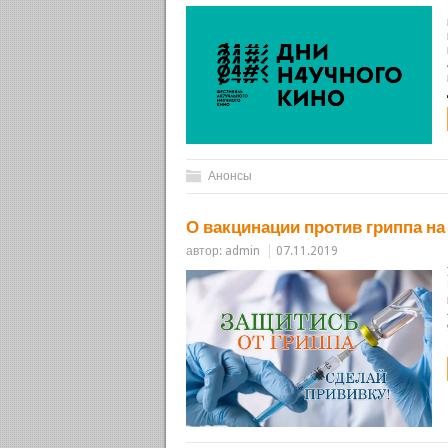
Анонсы
О вакцинации против гриппа н
автор:
admin
07.11.2019