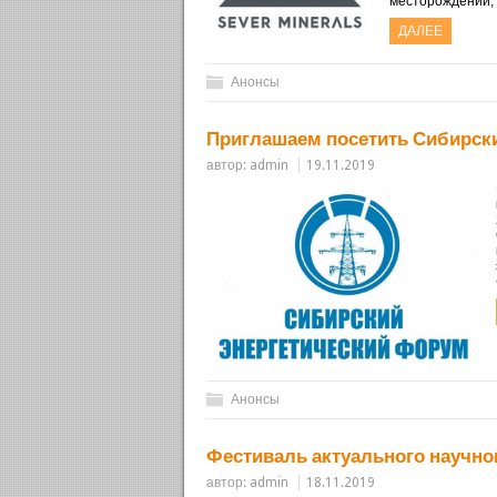
месторождений;
ДАЛЕЕ
Анонсы
Приглашаем посетить Сибирск
автор:
admin
19.11.2019
Анонсы
Фестиваль актуального научно
автор:
admin
18.11.2019