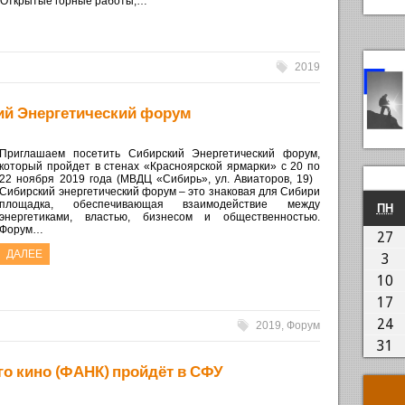
 Открытые горные работы;…
2019
ий Энергетический форум
Приглашаем посетить Сибирский Энергетический форум,
который пройдет в стенах «Красноярской ярмарки» с 20 по
22 ноября 2019 года (МВДЦ «Сибирь», ул. Авиаторов, 19)
Сибирский энергетический форум – это знаковая для Сибири
площадка, обеспечивающая взаимодействие между
П
ПН
энергетиками, властью, бизнесом и общественностью.
Форум…
2
27
ДАЛЕЕ
03
3
1
10
1
17
2
24
2019
,
Форум
3
31
го кино (ФАНК) пройдёт в СФУ