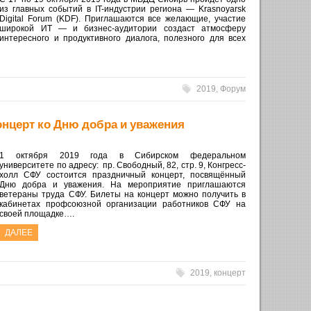
из главных событий в IT-индустрии региона — Krasnoyarsk
Digital Forum (KDF). Приглашаются все желающие, участие
широкой ИТ — и бизнес-аудитории создаст атмосферу
интересного и продуктивного диалога, полезного для всех
2019
,
Форум
нцерт ко Дню добра и уважения
1 октября 2019 года в Сибирском федеральном
университете по адресу: пр. Свободный, 82, стр. 9, Конгресс-
холл СФУ состоится праздничный концерт, посвящённый
Дню добра и уважения. На мероприятие приглашаются
ветераны труда СФУ. Билеты на концерт можно получить в
кабинетах профсоюзной организации работников СФУ на
своей площадке….
ДАЛЕЕ
2019
,
концерт