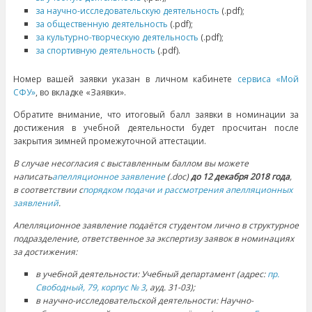
за научно-исследовательскую деятельность
(.pdf);
за общественную деятельность
(.pdf);
за культурно-творческую деятельность
(.pdf);
за спортивную деятельность
(.pdf).
Номер вашей заявки указан в личном кабинете
сервиса «Мой
СФУ»
, во вкладке «Заявки».
Обратите внимание, что итоговый балл заявки в номинации за
достижения в учебной деятельности будет просчитан после
закрытия зимней промежуточной аттестации.
В случае несогласия с выставленным баллом вы можете
написать
апелляционное заявление
(.doc)
до 12 декабря 2018 года
,
в соответствии с
порядком подачи и рассмотрения апелляционных
заявлений
.
Апелляционное заявление подаётся студентом лично в структурное
подразделение, ответственное за экспертизу заявок в номинациях
за достижения:
в учебной деятельности: Учебный департамент (адрес:
пр.
Свободный, 79, корпус № 3
, ауд. 31-03);
в научно-исследовательской деятельности: Научно-