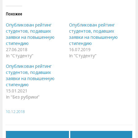
м
м
и
и
т
т
е
е
Похожее
,
з
ч
д
т
е
Опубликован рейтинг
Опубликован рейтинг
о
с
б
ь
студентов, подавших
студентов, подавших
ы
,
заявки на повышенную
заявки на повышенную
п
ч
о
т
стипендию
стипендию
д
о
е
б
27.06.2018
16.07.2019
л
ы
In “Студенту”
In “Студенту”
и
п
т
о
ь
д
Опубликован рейтинг
с
е
я
л
студентов, подавших
н
и
заявки на повышенную
а
т
T
ь
стипендию
w
с
i
я
15.01.2021
t
к
In “Без рубрики”
t
о
e
н
r
т
(
е
О
н
10.12.2018
т
т
к
о
р
м
ы
н
в
а
а
F
е
a