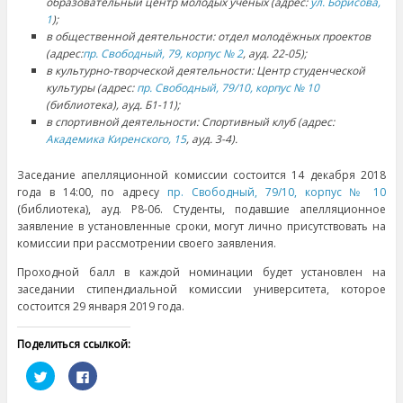
образовательный центр молодых учёных (адрес:
ул. Борисова,
1
);
в общественной деятельности: отдел молодёжных проектов
(адрес:
пр. Свободный, 79, корпус № 2
, ауд. 22-05);
в культурно-творческой деятельности: Центр студенческой
культуры (адрес:
пр. Свободный, 79/10, корпус № 10
(библиотека), ауд. Б1-11);
в спортивной деятельности: Спортивный клуб (адрес:
Академика Киренского, 15
, ауд. 3-4).
Заседание апелляционной комиссии состоится 14 декабря 2018
года в 14:00, по адресу
пр. Свободный, 79/10, корпус № 10
(библиотека), ауд. Р8-06. Студенты, подавшие апелляционное
заявление в установленные сроки, могут лично присутствовать на
комиссии при рассмотрении своего заявления.
Проходной балл в каждой номинации будет установлен на
заседании стипендиальной комиссии университета, которое
состоится 29 января 2019 года.
Поделиться ссылкой:
Н
Н
а
а
ж
ж