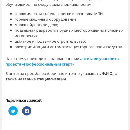
обучающиеся по следующим специальностям:
геологическая съёмка, поиски и разведка МПИ;
горные машины и оборудование;
маркшейдерское дело;
подземная разработка рудных месторождений полезных
ископаемых;
шахтное и подземное строительство;
электрификация и автоматизация горного производства.
На встречу приходить с заполненными
анкетами участника
проекта «Профессиональный старт»
В анкетах просьба разборчиво и точно указывать
Ф.И.О.
, а
также название
специализации
.
Поделиться ссылкой:
Н
Н
а
а
ж
ж
м
м
и
и
т
т