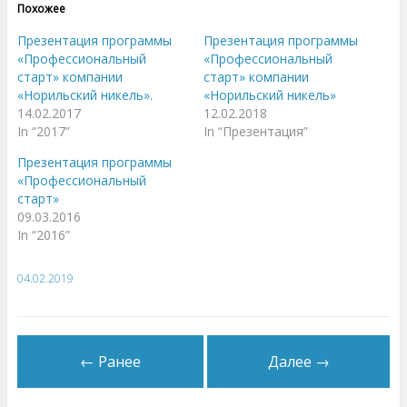
е
е
Похожее
,
з
ч
д
т
е
Презентация программы
Презентация программы
о
с
б
ь
«Профессиональный
«Профессиональный
ы
,
старт» компании
старт» компании
п
ч
о
т
«Норильский никель».
«Норильский никель»
д
о
е
б
14.02.2017
12.02.2018
л
ы
In “2017”
In “Презентация”
и
п
т
о
ь
д
Презентация программы
с
е
я
л
«Профессиональный
н
и
старт»
а
т
T
ь
09.03.2016
w
с
i
я
In “2016”
t
к
t
о
e
н
r
т
04.02.2019
(
е
О
н
т
т
к
о
р
м
ы
н
в
а
← Ранее
Далее →
а
F
е
a
т
c
с
e
я
b