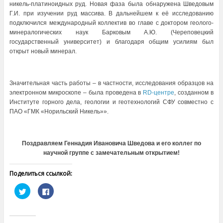
никель-платиноидных руд. Новая фаза была обнаружена Шведовым
Г.И. при изучении руд массива. В дальнейшем к её исследованию
подключился международный коллектив во главе с доктором геолого-
минералогических наук Барковым А.Ю. (Череповецкий
государственный университет) и благодаря общим усилиям был
открыт новый минерал.
Значительная часть работы – в частности, исследования образцов на
электронном микроскопе – была проведена в
RD-центре
, созданном в
Институте горного дела, геологии и геотехнологий СФУ совместно с
ПАО «ГМК «Норильский Никель»».
Поздравляем Геннадия Ивановича Шведова и его коллег по
научной группе с замечательным открытием!
Поделиться ссылкой:
Н
Н
а
а
ж
ж
м
м
и
и
т
т