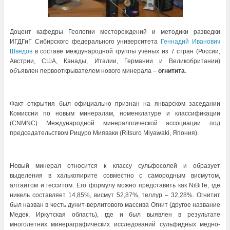
Доцент кафедры Геологии месторождений и методики разведки
ИГДГиГ Сибирского федерального университета
Геннадий Иванович
Шведов
в составе международной группы учёных из 7 стран (России,
Австрии, США, Канады, Италии, Германии и Великобритании)
объявлен первооткрывателем нового минерала –
огнитита
.
Факт открытия был официально признан на январском заседании
Комиссии по новым минералам, номенклатуре и классификации
(CNMNC) Международной минералогической ассоциации под
председательством Рицуро Мияваки (Ritsuro Miyawaki, Япония).
Новый минерал относится к классу сульфосолей и образует
выделения в халькопирите совместно с самородным висмутом,
алтаитом и гесситом. Его формулу можно представить как NiBiTe, где
никель составляет 14,85%, висмут 52,87%, теллур – 32,28%. Огнитит
был назван в честь дунит-верлитового массива Огнит (другое название
Медек, Иркутская область), где и был выявлен в результате
многолетних минераграфических исследований сульфидных медно-