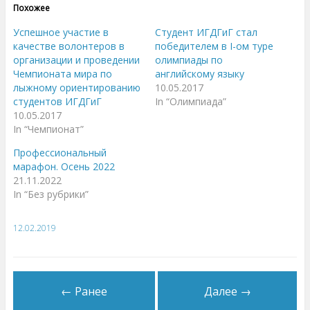
е
е
Похожее
,
з
ч
д
т
е
Успешное участие в
Студент ИГДГиГ стал
о
с
б
ь
качестве волонтеров в
победителем в I-ом туре
ы
,
организации и проведении
олимпиады по
п
ч
о
т
Чемпионата мира по
английскому языку
д
о
е
б
лыжному ориентированию
10.05.2017
л
ы
студентов ИГДГиГ
In “Олимпиада”
и
п
т
о
10.05.2017
ь
д
с
е
In “Чемпионат”
я
л
н
и
Профессиональный
а
т
T
ь
марафон. Осень 2022
w
с
i
я
21.11.2022
t
к
In “Без рубрики”
t
о
e
н
r
т
(
е
О
н
12.02.2019
т
т
к
о
р
м
ы
н
в
а
а
F
е
a
← Ранее
Далее →
т
c
с
e