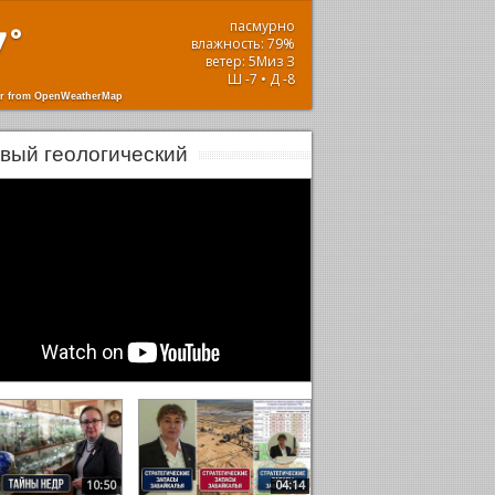
пасмурно
7
°
влажность: 79%
ветер: 5Миз З
Ш -7 • Д -8
r from OpenWeatherMap
вый геологический
10:50
04:14