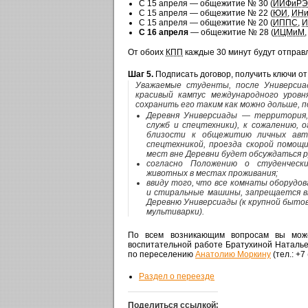
С 15 апреля — общежитие № 30 (
ИИФиРЭ
С 15 апреля — общежитие № 22 (
ЮИ
,
ИНи
С 15 апреля — общежитие № 20 (
ИППС
,
И
С 16 апреля
— общежитие № 28 (
ИЦМиМ
,
От обоих
КПП
каждые 30 минут будут отправ
Шаг 5.
Подписать договор, получить ключи от
Уважаемые студенты, после Универсиа
красивый кампус международного уровн
сохранить его таким как можно дольше, п
Деревня Универсиады — территория,
служб и спецтехники), к сожалению, 
близости к общежитию личных авт
спецтехникой, проезда скорой помощи
мест вне Деревни будет обсуждаться 
согласно Положению о студенческ
животных в местах проживания;
ввиду того, что все комнаты оборудов
и стиральные машины, запрещается в
Деревню Универсиады (к крупной бытов
мультиварки).
По всем возникающим вопросам вы може
воспитательной работе Братухиной Наталье А
по переселению
Анатолию Моркину
(тел.: +7
Раздел о переезде
Поделиться ссылкой: