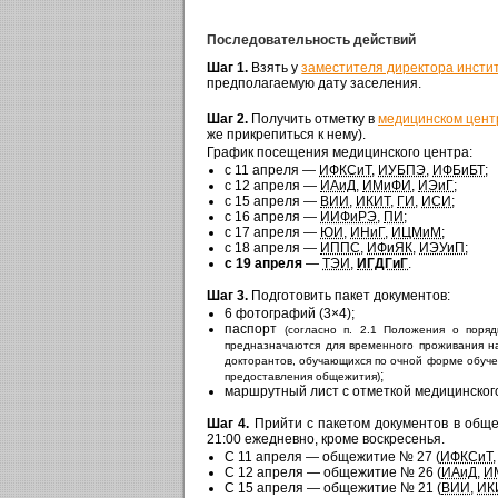
Последовательность действий
Шаг 1.
Взять у
заместителя директора инсти
предполагаемую дату заселения.
Шаг 2.
Получить отметку в
медицинском цент
же прикрепиться к нему).
График посещения медицинского центра:
с 11 апреля —
ИФКСиТ
,
ИУБПЭ
,
ИФБиБТ
;
с 12 апреля —
ИАиД
,
ИМиФИ
,
ИЭиГ
;
с 15 апреля —
ВИИ
,
ИКИТ
,
ГИ
,
ИСИ
;
с 16 апреля —
ИИФиРЭ
,
ПИ
;
с 17 апреля —
ЮИ
,
ИНиГ
,
ИЦМиМ
;
с 18 апреля —
ИППС
,
ИФиЯК
,
ИЭУиП
;
с 19 апреля
—
ТЭИ
,
ИГДГиГ
.
Шаг 3.
Подготовить пакет документов:
6 фотографий (3×4);
паспорт
(cогласно п. 2.1 Положения о поря
предназначаются для временного проживания на
докторантов, обучающихся по очной форме обучен
;
предоставления общежития)
маршрутный лист с отметкой медицинско
Шаг 4.
Прийти с пакетом документов в обще
21:00 ежедневно, кроме воскресенья.
С 11 апреля — общежитие № 27 (
ИФКСиТ
С 12 апреля — общежитие № 26 (
ИАиД
,
И
С 15 апреля — общежитие № 21 (
ВИИ
,
ИК