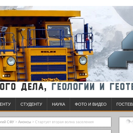
ЕНТУ
СТУДЕНТУ
НАУКА
ФОТО И ВИДЕО
ГОСТЕВ
огий СФУ
>
Анонсы
>
Стартует вторая волна заселения