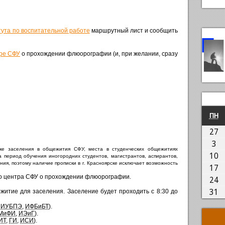
тута по воспитательной работе
маршрутный лист и сообщить
ре СФУ
о прохождении флюорографии (и, при желании, сразу
П
ПН
2
27
03
3
дке заселения в общежития СФУ, места в студенческих общежитиях
1
10
 период обучения иногородних студентов, магистрантов, аспирантов,
ия, поэтому наличие прописки в г. Красноярске исключает возможность
1
17
го центра СФУ о прохождении флюорографии.
2
24
3
31
житие для заселения. Заселение будет проходить с 8:30 до
,
ИУБПЭ
,
ИФБиБТ
).
МиФИ
,
ИЭиГ
).
ИТ
,
ГИ
,
ИСИ
).