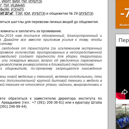
,
ИКИТ
,
ВИИ
,
ПИ
,
ИУБПЭ
).
Г
,
ПИ
,
ИЦМиМ
).
-
ФиЯК
,
ИЭУиП
).
ИГДГиГ
,
ТЭИ
,
ЮИ
,
ИУБПЭ
) и общежитие № 29 (
ИУБПЭ
).
ляться шаттлы для перевозки личных вещей до общежития.
Weathe
 комнаты и заплатить за проживание.
ды-2019 нам достался обновленный, благоустроенный и
Пер
я. Давайте все вместе приложим усилия к тому, чтобы
оэтому:
 свободная от транспорта (за исключением экстренных
огромное количество припаркованных в непосредственной
омобилей создает трудности для уборки территории
 или пожарных машин, вопрос об увеличении парковочных
руководством университета в ближайшей перспективе;
их общежитиях, по-прежнему запрещается нахождение
аны новой мебелью и техникой, включая холодильники, печи
нос дополнительной крупной бытовой техники и мебели в
ой технике не относятся: утюги, чайники, микроволновки и
те обратиться к заместителю директора института по
ркадьевне (тел.: +7 (391) 206-36-61) или к куратору Штаба
 (391) 246-99-44).