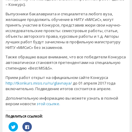
– Конкурс).
Выпускники бакалавриата и специалитета любого вуза,
желающие продолжить обучение в НИТУ «МИСиС», могут
принять участие в Конкурсе, представив жюри свои научно-
исследовательские проекты: семестровые работы, статьи,
объекты авторского права, курсовые работы и т.д. Авторы
лучших работ будут зачислены в профильную магистратуру
НИТУ «МИСиС» без экзаменов.
Также обращаю ваше внимание, что все победители Конкурса
автоматически становятся претендентами на специальную
стипендию «Best MIS&S».
Прием работ открыт на официальном сайте Конкурса
http://tkonkurs.misis.ru/ru/
glavnaya/
до 01 апреля 2017 года
включительно. Подведение итогов состоится в апреле.
Дополнительную информацию вы можете узнать в полной
версии новости
этой ссылке.
Поделиться ссылкой:
Н
Н
а
а