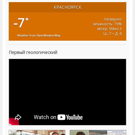
КРАСНОЯРСК
-7
°
пасмурно
влажность: 79%
ветер: 5Миз З
Ш -7 • Д -8
Weather from OpenWeatherMap
Первый геологический