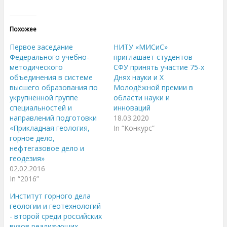
ж
ж
м
м
и
и
т
т
е
е
Похожее
,
з
ч
д
т
е
Первое заседание
НИТУ «МИСиС»
о
с
б
ь
Федерального учебно-
приглашает студентов
ы
,
методического
СФУ принять участие 75-х
п
ч
о
т
объединения в системе
Днях науки и X
д
о
е
б
высшего образования по
Молодёжной премии в
л
ы
укрупненной группе
области науки и
и
п
т
о
специальностей и
инноваций
ь
д
с
е
направлений подготовки
18.03.2020
я
л
«Прикладная геология,
In “Конкурс”
н
и
а
т
горное дело,
T
ь
w
с
нефтегазовое дело и
i
я
геодезия»
t
к
t
о
02.02.2016
e
н
r
т
In “2016”
(
е
О
н
Институт горного дела
т
т
к
о
геологии и геотехнологий
р
м
ы
н
- второй среди российских
в
а
вузов реализующих
а
F