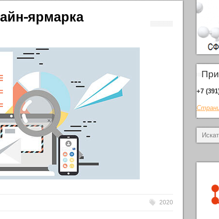
лайн-ярмарка
При
+7 (391
Страни
.
2020