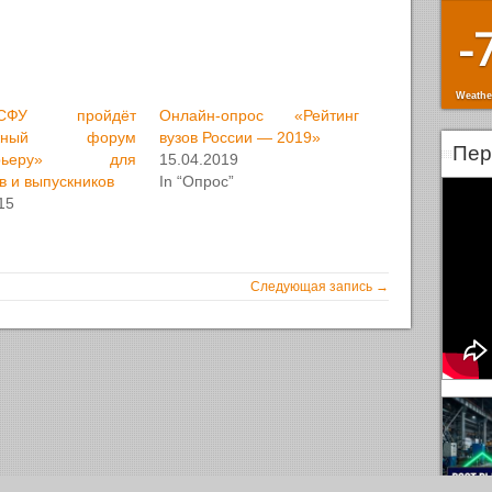
-
Weathe
У пройдёт
Онлайн-опрос «Рейтинг
ёжный форум
вузов России — 2019»
Пер
арьеру» для
15.04.2019
в и выпускников
In “Опрос”
15
Следующая запись →