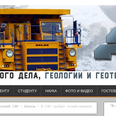
ЕНТУ
СТУДЕНТУ
НАУКА
ФОТО И ВИДЕО
ГОСТЕВ
нологий СФУ
>
Анонсы
>
В СФУ пройдёт онлайн-ярмарка