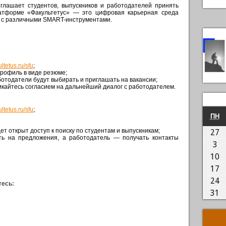
лашает студентов, выпускников и работодателей принять
латформе «Факультетус» — это цифровая карьерная среда
й с различными SMART-инструментами.
ultetus.ru/sfu
;
рофиль в виде резюме;
аботодатели будут выбирать и приглашать на вакансии;
ликайтесь согласием на дальнейший диалог с работодателем.
ultetus.ru/sfu
;
П
ПН
дет открыт доступ к поиску по студентам и выпускникам;
2
27
ать на предложения, а работодатель — получать контакты
03
3
1
10
1
17
2
24
тесь:
3
31