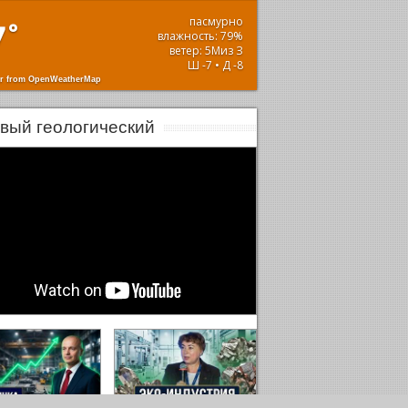
пасмурно
7
°
влажность: 79%
ветер: 5Миз З
Ш -7 • Д -8
r from OpenWeatherMap
вый геологический
0:00
0:00