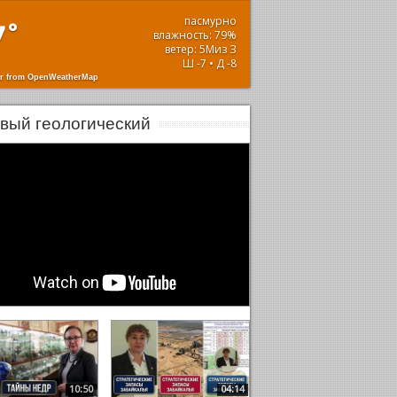
пасмурно
7
°
влажность: 79%
ветер: 5Миз З
Ш -7 • Д -8
r from OpenWeatherMap
вый геологический
10:50
04:14