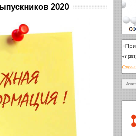
ыпускников 2020
При
+7 (391
Страни
.