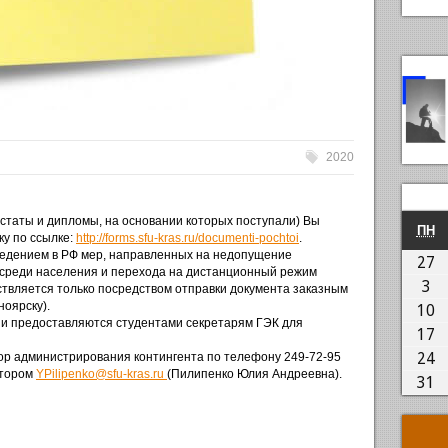
2020
естаты и дипломы, на основании которых поступали) Вы
П
ПН
ку по ссылке:
http://forms.sfu-kras.ru/documenti-pochtoi
.
введением в РФ мер, направленных на недопущение
2
27
среди населения и перехода на дистанционный режим
03
3
твляется только посредством отправки документа заказным
ноярску).
1
10
и предоставляются студентами секретарям ГЭК для
1
17
2
24
ор администрирования контингента по телефону 249-72-95
ктором
YPilipenko@sfu-kras.ru
(Пилипенко Юлия Андреевна).
3
31