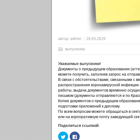
автор:
admin
20.05.2020
выпускнику
Уважаемые выпускники!
Документы о предыдущем образовании
(атт
можете получить, заполнив запрос на отправ
В связи с обстоятельствами, связанными с 
распространения коронавирусной инфекции 
работы, выдача документов временно осущес
письмом (документы отправляются и по Крас
Копии документов о предыдущем образовани
подготовки приложений к диплому.
По всем вопросам можете обращаться в сект
или на корпоративную почту заведующей се
Поделиться ссылкой:
Н
Н
а
а