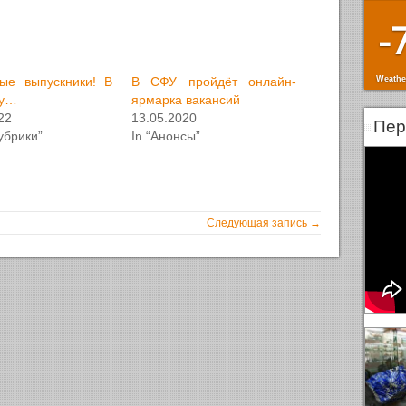
-
Weathe
ые выпускники! В
В СФУ пройдёт онлайн-
ду…
ярмарка вакансий
22
13.05.2020
Пер
рубрики”
In “Анонсы”
Следующая запись →