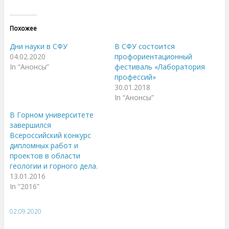
ж
ж
м
м
и
и
т
т
е
е
Похожее
,
з
ч
д
т
е
Дни науки в СФУ
В СФУ состоится
о
с
б
ь
04.02.2020
профориентационный
ы
,
In “Анонсы”
фестиваль «Лаборатория
п
ч
о
т
профессий»
д
о
е
б
30.01.2018
л
ы
In “Анонсы”
и
п
т
о
ь
д
В Горном университете
с
е
я
л
завершился
н
и
Всероссийский конкурс
а
т
T
ь
дипломных работ и
w
с
i
я
проектов в области
t
к
геологии и горного дела.
t
о
e
н
13.01.2016
r
т
(
е
In “2016”
О
н
т
т
к
о
р
м
02.09.2020
ы
н
в
а
а
F