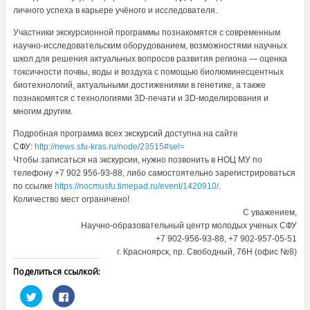
личного успеха в карьере учёного и исследователя.
Участники экскурсионной программы познакомятся с современным
научно-исследовательским оборудованием, возможностями научных
школ для решения актуальных вопросов развития региона — оценка
токсичности почвы, воды и воздуха с помощью биолюминесцентных
биотехнологий, актуальными достижениями в генетике, а также
познакомятся с технологиями 3D-печати и 3D-моделирования и
многим другим.
Подробная программа всех экскурсий доступна на сайте
СФУ:
http://news.sfu-kras.ru/node/23515#sel=
Чтобы записаться на экскурсии, нужно позвонить в НОЦ МУ по
телефону
+7 902 956-93-88
, либо самостоятельно зарегистрироваться
по ссылке
https://nocmusfu.timepad.ru/event/1420910/
.
Количество мест ограничено!
С уважением,
Научно-образовательный центр молодых ученых СФУ
+7 902-956-93-88, +7 902-957-05-51
г. Красноярск, пр. Свободный, 76Н (офис №8)
Поделиться ссылкой:
Н
Н
а
а