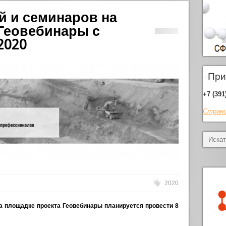
й и семинаров на
Геовебинары с
.2020
При
+7 (391
Страни
.
2020
 на площадке проекта Геовебинары планируется провести 8