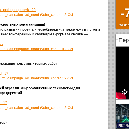
-
ika_probopodgotovki_2?
&utm_campaign=ad_month&utm_content=2-Oct
иональных коммуникаций!
Weathe
го развития проекта «Геовебинары», а также круглый стол и
бизнес конференции и семинары в формате онлайн —
Пер
nv?
&utm_campaign=ad_month&utm_content=2-Oct
рования подземных горных работ
ol_1?
&utm_campaign=ad_month&utm_content=2-Oct
ей отрасли. Информационные технологии для
 предприятий.
ms_1?
&utm_campaign=ad_month&utm_content=2-Oct
зор)