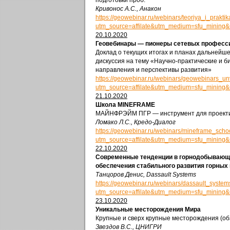
подготовки проб.
Кривонос А.С., Анакон
https://geowebinar.ru/webinars/teoriya_i_prakt
utm_source=affilate&utm_medium=sfu_mining
20.10.2020
Геовебинары — пионеры сетевых професс
Доклад о текущих итогах и планах дальнейше
дискуссия на тему «Научно-практические и 
направления и перспективы развития»
https://geowebinar.ru/webinars/geowebinars_u
utm_source=affilate&utm_medium=sfu_mining
21.10.2020
Школа MINEFRAME
МАЙНФРЭЙМ ПГР — инструмент для проекти
Ломако Л.С., Кредо-Диалог
https://geowebinar.ru/webinars/mineframe_scho
utm_source=affilate&utm_medium=sfu_mining
22.10.2020
Современные тенденции в горнодобывающ
обеспечения стабильного развития горных
Танцоров Денис, Dassault Systems
https://geowebinar.ru/webinars/dassault_syste
utm_source=affilate&utm_medium=sfu_mining
23.10.2020
Уникальные месторождения Мира
Крупные и сверх крупные месторождения (об
Звездов В.С., ЦНИГРИ