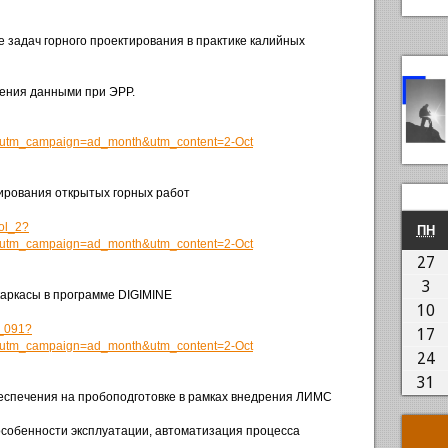
 задач горного проектирования в практике калийных
ения данными при ЭРР.
&utm_campaign=ad_month&utm_content=2-Oct
рования открытых горных работ
ol_2?
П
ПН
&utm_campaign=ad_month&utm_content=2-Oct
2
27
03
3
аркасы в программе DIGIMINE
1
10
e_091?
1
17
&utm_campaign=ad_month&utm_content=2-Oct
2
24
3
31
еспечения на пробоподготовке в рамках внедрения ЛИМС
обенности эксплуатации, автоматизация процесса