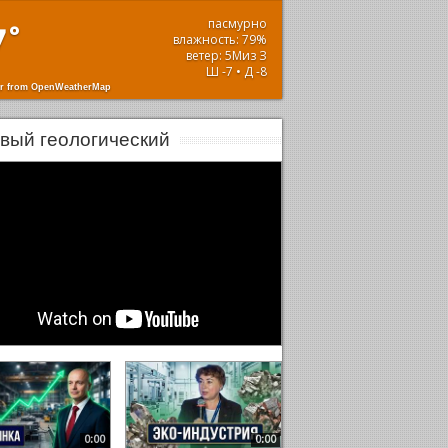
пасмурно
7
°
влажность: 79%
ветер: 5Миз З
Ш -7 • Д -8
r from OpenWeatherMap
вый геологический
0:00
0:00