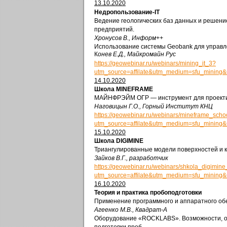
13.10.2020
Недропользование-IT
Ведение геологических баз данных и решение
предприятий.
Хронусов В., Информ++
Использование системы Geobank для управл
К
онев Е.Д., Майкромайн Рус
https://geowebinar.ru/webinars/mining_it_3?
utm_source=affilate&utm_medium=sfu_mining
14.10.2020
Школа MINEFRAME
МАЙНФРЭЙМ ОГР — инструмент для проекти
Наговицын Г.О., Горный Институт КНЦ
https://geowebinar.ru/webinars/mineframe_scho
utm_source=affilate&utm_medium=sfu_mining
15.10.2020
Школа DIGIMINE
Триангулированные модели поверхностей и к
Зайков В.Г., разработчик
https://geowebinar.ru/webinars/shkola_digimin
utm_source=affilate&utm_medium=sfu_mining
16.10.2020
Теория и практика пробоподготовки
Применение программного и аппаратного об
Агеенко М.В., Квадрат-А
Оборудование «ROCKLABS». Возможности, ос