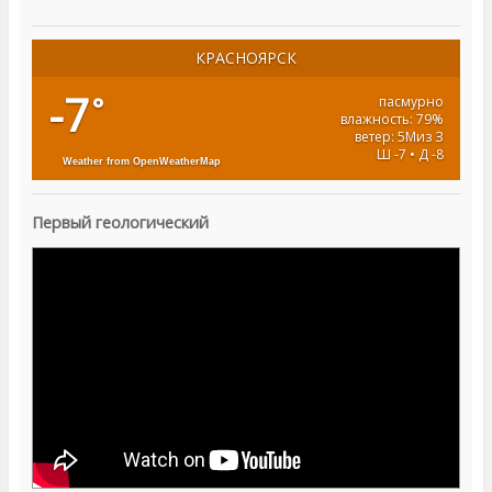
КРАСНОЯРСК
-7
°
пасмурно
влажность: 79%
ветер: 5Миз З
Ш -7 • Д -8
Weather from OpenWeatherMap
Первый геологический