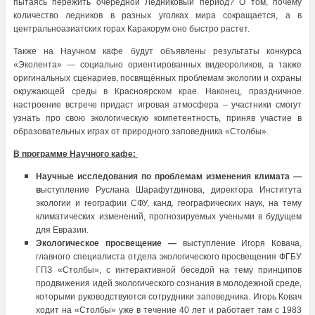
пытаясь пережить очередной Ледниковый период? О том, почему
количество ледников в разных уголках мира сокращается, а в
центральноазиатских горах Каракорум оно быстро растет.
Также на Научном кафе будут объявлены результаты конкурса
«Эколента» — социально ориентированных видеороликов, а также
оригинальных сценариев, посвящённых проблемам экологии и охраны
окружающей среды в Красноярском крае. Наконец, праздничное
настроение встрече придаст игровая атмосфера – участники смогут
узнать про свою экологическую компетентность, приняв участие в
образовательных играх от природного заповедника «Столбы».
В программе Научного кафе:
Научные исследования по проблемам изменения климата —
в
ыступление Руслана Шарафутдинова, директора Института
экологии и географии СФУ, канд. географических наук, на тему
климатических изменений, прогнозируемых учеными в будущем
для Евразии.
Экологическое просвещение —
выступление Игоря Ковача,
главного специалиста отдела экологического просвещения ФГБУ
ГПЗ «Столбы», с интерактивной беседой на тему принципов
продвижения идей экологического сознания в молодежной среде,
которыми руководствуются сотрудники заповедника. Игорь Ковач
ходит на «Столбы» уже в течение 40 лет и работает там с 1983