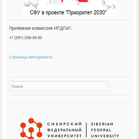
с
я
в
н
о
в
о
Приёмная комиссия ИГДГиГ:
м
о
к
+7 (391) 206-38-93
н
е
)
Страница абитуриента
.