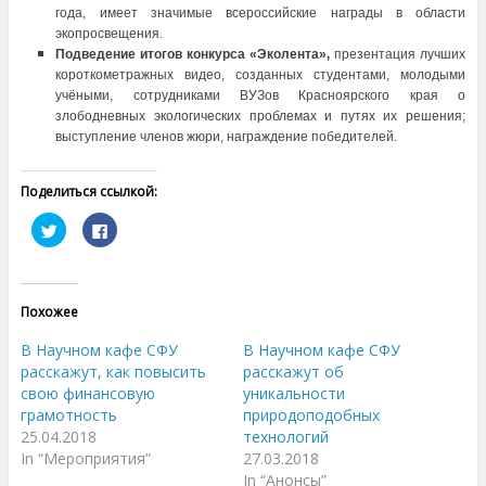
года, имеет значимые всероссийские награды в области
экопросвещения.
Подведение итогов конкурса «Эколента»,
презентация лучших
короткометражных видео, созданных студентами, молодыми
учёными, сотрудниками ВУЗов Красноярского края о
злободневных экологических проблемах и путях их решения;
выступление членов жюри, награждение победителей.
Поделиться ссылкой:
Н
Н
а
а
ж
ж
м
м
и
и
т
т
е
е
Похожее
,
з
ч
д
т
е
В Научном кафе СФУ
В Научном кафе СФУ
о
с
б
ь
расскажут, как повысить
расскажут об
ы
,
свою финансовую
уникальности
п
ч
о
т
грамотность
природоподобных
д
о
е
б
25.04.2018
технологий
л
ы
In “Мероприятия”
27.03.2018
и
п
т
о
In “Анонсы”