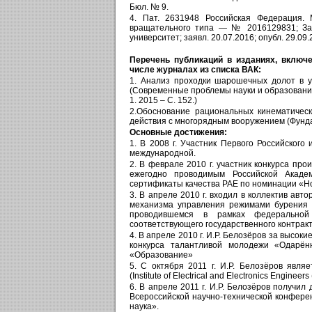
Бюл. № 9.
4. Пат. 2631948 Российская Федерация. 
вращательного типа — № 2016129831; За
университет; заявл. 20.07.2016; опубл. 29.09
Перечень публикаций в изданиях, включе
числе журналах из списка ВАК:
1. Анализ проходки шарошечных долот в 
(Современные проблемы науки и образования.
1. 2015 – С. 152.)
2.Обоснование рациональных кинематичес
действия с многорядным вооружением (Фундам
Основные достижения:
1. В 2008 г. Участник Первого Российского
международной.
2. В феврале 2010 г. участник конкурса пр
ежегодно проводимым Российской Акаде
сертификаты качества РАЕ по номинации «Но
3. В апреле 2010 г. входил в коллектив авт
механизма управления режимами бурения т
проводившемся в рамках федеральной
соответствующего государственного контракта
4. В апреле 2010 г. И.Р. Белозёров за высо
конкурса талантливой молодежи «Одарён
«Образование»
5. С октября 2011 г. И.Р. Белозёров явл
(Institute of Electrical and Electronics Engine
6. В апреле 2011 г. И.Р. Белозёров получил
Всероссийской научно-технической конфере
наука».