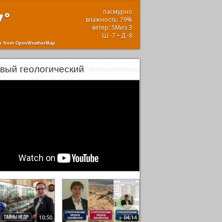
пасмурно
7
°
влажность: 79%
ветер: 5Миз З
Ш -7 • Д -8
r from OpenWeatherMap
вый геологический
10:50
04:14