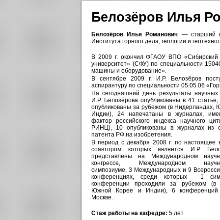
Белозёров Илья Р
Белозёров Илья Романович
— старший п
Института горного дела, геологии и геотехно
В 2009 г. окончил ФГАОУ ВПО «Сибирски
университет» (СФУ) по специальности 1504
машины и оборудование».
В сентябре 2009 г. И.Р. Белозёров пос
аспирантуру по специальности 05.05.06 «Г
На сегодняшний день результаты научных
И.Р. Белозёрова опубликованы в 41 статье,
опубликованы за рубежом (в Нидерландах, 
Индии), 24 напечатаны в журналах, име
фактор российского индекса научного ци
РИНЦ), 10 опубликованы в журналах из 
патента РФ на изобретения.
В период с декабря 2008 г. по настоящее 
соавтором которых является И.Р. Бел
представлены на Международном научно
конгрессе, Международном научно-
симпозиуме, 3 Международных и 9 Всеросси
конференциях, среди которых 1 си
конференции проходили за рубежом (в 
Южной Корее и Индии), 6 конференций
Москве.
Стаж работы на кафедре:
5 лет