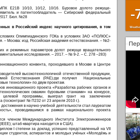
-
МПК Е21В 10/10, 10/12, 10/16. Буровое долото режуще-
явитель и патентообладатель — Сибирский федеральный
.2017. Бюл. №28
нных в Российский индекс научного цитирования, в том
Weathe
условиях Олимпиадинского ГОКа в условиях ЗАО «ПОЛЮС»
 – Москва: изд. Российская академия естествознания. – №2-
Пер
ких и режимных параметров долот режуще вращательного
ентальные исследования. – 2017. – № 9-2. – С. 278 –283)
 инновационного конвента, проходившего в Москве в Центре
оизводителей высокотехнологичной отечественной продукции,
мией Естествознания (РАЕ),где получил Национальные
вые технологии» по двум проектам.
оров инновационного проекта «Разработка рабочих органов и
ехнологических скважин буровыми станками» на конкурсе,
 целевой программы, выиграл грант на заключение
 (госконтракт № П232 от 23 апреля 2010 г.).
кие достижения в научно-учебной деятельности стал лауреатом
ность», проводившимся в рамках национального проекта
яется членом Международного Института Электроинженеров
ers (IEEE); штаб-квартира находится в США).
 диплом I степени за доклад, успешно представленный на VII
нции студентов, аспирантов и молодых учёных «Молодёжь и