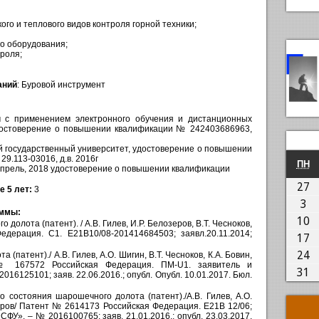
го и теплового видов контроля горной техники;
го оборудования;
роля;
аний
: Буровой инструмент
 с применением электронного обучения и дистанционных
достоверение о повышении квалификации № 242403686963,
й государственный университет, удостоверение о повышении
9.113-03016, д.в. 2016г
П
ПН
прель, 2018 удостоверение о повышении квалификации
2
27
е 5 лет:
3
03
3
аммы:
1
10
олота (патент). / А.В. Гилев, И.Р. Белозеров, В.Т. Чесноков,
едерация. С1. Е21В10/08-201414684503; заявл.20.11.2014;
1
17
2
24
(патент)./ А.В. Гилев, А.О. Шигин, В.Т. Чесноков, К.А. Бовин,
 № 167572 Российская Федерация. ПМ-U1. заявитель и
3
31
6125101; заяв. 22.06.2016.; опубл. Опубл. 10.01.2017. Бюл.
о состояния шарошечного долота (патент)./А.В. Гилев, А.О.
озеров/ Патент № 2614173 Российская Федерация. Е21В 12/06;
У». – № 2016100765; заяв. 21.01.2016.; опубл. 23.03.2017.