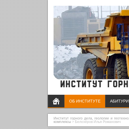
ОБ ИНСТИТУТЕ
АБИТУРИ
Институт горного дела, геологии и геотехн
комплексы
>
Белозёров Илья Романович