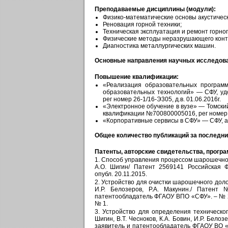
Преподаваемые дисциплины (модули):
Физико-математические основы акустическо
Реновация горной техники;
Техническая эксплуатация и ремонт горно
Физические методы неразрушающего конт
Диагностика металлургических машин.
Основные направления научных исследов
Повышение квалификации:
«Реализация образовательных программ
образовательных технологий» — СФУ, у
рег номер 26-1/16-Э305, д.в. 01.06.2016г.
«Электронное обучение в вузе» — Томски
квалификации №700800005016, рег номер 2
«Корпоративные сервисы в СФУ» — СФУ, а
Общее количество публикаций за последни
Патенты, авторские свидетельства, прогр
1. Способ управления процессом шарошечного д
А.О. Шигин/ Патент 2569141 Российская Ф
опубл. 20.11.2015.
2. Устройство для очистки шарошечного долота 
И.Р. Белозеров, Р.А. Макунин./ Патент
патентообладатель ФГАОУ ВПО «СФУ». – № 201
№ 1.
3. Устройство для определения техническог
Шигин, В.Т. Чесноков, К.А. Бовин, И.Р. Бел
заявитель и патентообладатель ФГАОУ ВО «СФ