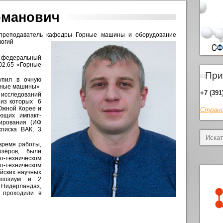
оманович
реподаватель кафедры Горные машины и оборудование
логий
й федеральный
02.65 «Горные
При
тупил в очную
орные машины»
+7 (391
 исследований
 из которых 6
Южной Корее и
Страни
ющих импакт-
.
тирования (ИФ
списка ВАК, 3
время работы,
озёров, были
-техническом
техническом
йских научных
мпозиум и 2
Нидерландах,
 проходили в