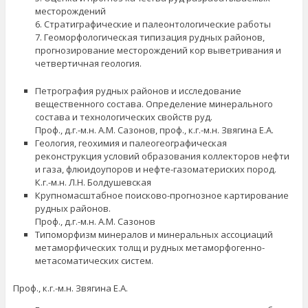
месторождений
6. Стратиграфические и палеонтологические работы
7. Геоморфологическая типизация рудных районов,
прогнозирование месторождений кор выветривания и
четвертичная геология.
Петрография рудных районов и исследование
вещественного состава. Oпределение минерального
состава и технологических свойств руд.
Проф., д.г.-м.н. А.М. Сазонов, проф., к.г.-м.н. Звягина Е.А.
Геология, геохимия и палеогеографическая
реконструкция условий образования коллекторов нефти
и газа, флюидоупоров и нефте-газоматериских пород.
К.г.-м.н. Л.Н. Болдушевская
Крупномасштабное поисково-прогнозное картирование
рудных районов.
Проф., д.г.-м.н. А.М. Сазонов
Типоморфизм минералов и минеральных ассоциаций
метаморфических толщ и рудных метаморфогенно-
метасоматических систем.
Проф., к.г.-м.н. Звягина Е.А.