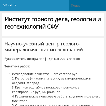
Меню
Институт горного дела, геологии и
геотехнологий СФУ
Научно-учебный центр геолого-
минералогических исследований
Руководитель центра
проф., д.г.-м.н. А.М. Сазонов
Тематика работ:
Исследование вещественного состава руд
2. Петрография магматических, метаморфических и
осадочных пород
3. Крупномасштабное поисково-прогнозное
картирование рудных районов
4. Геохимические поисковые работы крупного и среднего
масштаба
5. Оценка и прогноз качества руд разрабатываемых