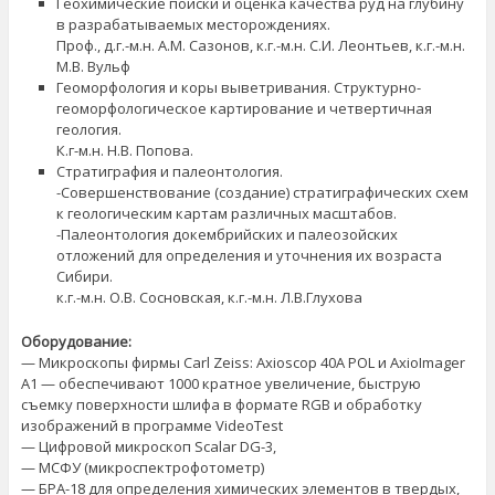
Геохимические поиски и оценка качества руд на глубину
в разрабатываемых месторождениях.
Проф., д.г.-м.н. А.М. Сазонов, к.г.-м.н. С.И. Леонтьев, к.г.-м.н.
М.В. Вульф
Геоморфология и коры выветривания. Структурно-
геоморфологическое картирование и четвертичная
геология.
К.г-м.н. Н.В. Попова.
Стратиграфия и палеонтология.
-Совершенствование (создание) стратиграфических схем
к геологическим картам различных масштабов.
-Палеонтология докембрийских и палеозойских
отложений для определения и уточнения их возраста
Сибири.
к.г.-м.н. О.В. Сосновская, к.г.-м.н. Л.В.Глухова
Оборудование:
— Микроскопы фирмы Carl Zeiss: Axioscop 40А РОL и AxioImager
A1 — обеспечивают 1000 кратное увеличение, быструю
съемку поверхности шлифа в формате RGB и обработку
изображений в программе VideoTest
— Цифровой микроскоп Scalar DG-3,
— МСФУ (микроспектрофотометр)
— БРА-18 для определения химических элементов в твердых,