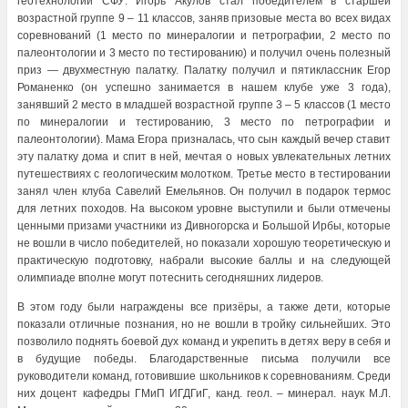
геотехнологий СФУ: Игорь Акулов стал победителем в старшей
возрастной группе 9 – 11 классов, заняв призовые места во всех видах
соревнований (1 место по минералогии и петрографии, 2 место по
палеонтологии и 3 место по тестированию) и получил очень полезный
приз — двухместную палатку. Палатку получил и пятиклассник Егор
Романенко (он успешно занимается в нашем клубе уже 3 года),
занявший 2 место в младшей возрастной группе 3 – 5 классов (1 место
по минералогии и тестированию, 3 место по петрографии и
палеонтологии). Мама Егора призналась, что сын каждый вечер ставит
эту палатку дома и спит в ней, мечтая о новых увлекательных летних
путешествиях с геологическим молотком. Третье место в тестировании
занял член клуба Савелий Емельянов. Он получил в подарок термос
для летних походов. На высоком уровне выступили и были отмечены
ценными призами участники из Дивногорска и Большой Ирбы, которые
не вошли в число победителей, но показали хорошую теоретическую и
практическую подготовку, набрали высокие баллы и на следующей
олимпиаде вполне могут потеснить сегодняшних лидеров.
В этом году были награждены все призёры, а также дети, которые
показали отличные познания, но не вошли в тройку сильнейших. Это
позволило поднять боевой дух команд и укрепить в детях веру в себя и
в будущие победы. Благодарственные письма получили все
руководители команд, готовившие школьников к соревнованиям. Среди
них доцент кафедры ГМиП ИГДГиГ, канд. геол. – минерал. наук М.Л.