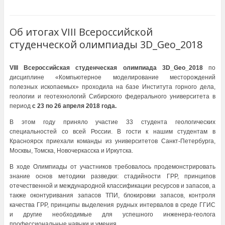
Об итогах VIII Всероссийской
студенческой олимпиады 3D_Geo_2018
VIII Всероссийская студенческая олимпиада
3D_
Geo
_2018
по
дисциплине «Компьютерное моделирование месторождений
полезных ископаемых» проходила на базе Института горного дела,
геологии и геотехнологий Сибирского федерального университета в
период
с 23 по 26 апреля 2018 года.
В этом году приняло участие 33 студента геологических
специальностей со всей России. В гости к нашим студентам в
Красноярск приехали команды из университетов Санкт-Петербурга,
Москвы, Томска, Новочеркасска и Иркутска.
В ходе Олимпиады от участников требовалось продемонстрировать
знание основ методики разведки: стадийности ГРР, принципов
отечественной и международной классификации ресурсов и запасов, а
также оконтуривания запасов ТПИ, блокировки запасов, контроля
качества ГРР, принципы выделения рудных интервалов в среде ГГИС
и другие необходимые для успешного инженера-геолога
профессиональные навыки и умения.