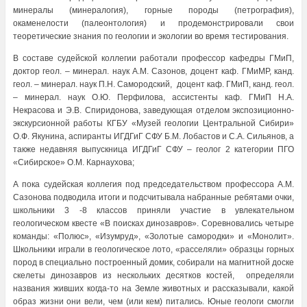
минералы (минералогия), горные породы (петрография),
окаменелости (палеонтология) и продемонстрировали свои
теоретические знания по геологии и экологии во время тестирования.
В составе судейской коллегии работали профессор кафедры ГМиП,
доктор геол. – минерал. наук А.М. Сазонов, доцент каф. ГМиМР, канд.
геол. – минерал. наук П.Н. Самородский, доцент каф. ГМиП, канд. геол.
– минерал. наук О.Ю. Перфилова, ассистенты каф. ГМиП Н.А.
Некрасова и Э.В. Спиридонова, заведующая отделом экспозиционно-
экскурсионной работы КГБУ «Музей геологии Центральной Сибири»
О.Ф. Якунина, аспиранты ИГДГиГ СФУ Б.М. Лобастов и С.А. Сильянов, а
также недавняя выпускница ИГДГиГ СФУ – геолог 2 категории ПГО
«Сибирское» О.М. Карнаухова;
А пока судейская коллегия под председательством профессора А.М.
Сазонова подводила итоги и подсчитывала набранные ребятами очки,
школьники 3 -8 классов приняли участие в увлекательном
геологическом квесте «В поисках динозавров». Соревновались четыре
команды: «Полюс», «Изумруд», «Золотые самородки» и «Монолит».
Школьники играли в геологическое лото, «расселяли» образцы горных
пород в специально построенный домик, собирали на магнитной доске
скелеты динозавров из нескольких десятков костей, определяли
названия живших когда-то на Земле животных и рассказывали, какой
образ жизни они вели, чем (или кем) питались. Юные геологи смогли