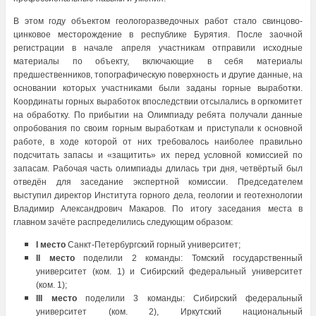
В этом году объектом геологоразведочных работ стало свинцово-
цинковое месторождение в республике Бурятия. После заочной
регистрации в начале апреля участникам отправили исходные
материалы по объекту, включающие в себя материалы
предшественников, топографическую поверхность и другие данные, на
основании которых участниками были заданы горные выработки.
Координаты горных выработок впоследствии отсылались в оргкомитет
на обработку. По прибытии на Олимпиаду ребята получали данные
опробования по своим горным выработкам и приступали к основной
работе, в ходе которой от них требовалось наиболее правильно
подсчитать запасы и «защитить» их перед условной комиссией по
запасам. Рабочая часть олимпиады длилась три дня, четвёртый был
отведён для заседание экспертной комиссии. Председателем
выступил директор Института горного дела, геологии и геотехнологии
Владимир Александрович Макаров. По итогу заседания места в
главном зачёте распределились следующим образом:
I место
Санкт-Петербургский горный университет;
II место
поделили 2 команды: Томский государственный
университет (ком. 1) и
Сибирский федеральный университет
(ком. 1);
III место
поделили 3 команды: Сибирский федеральный
университет (ком. 2),
Иркутский национальный