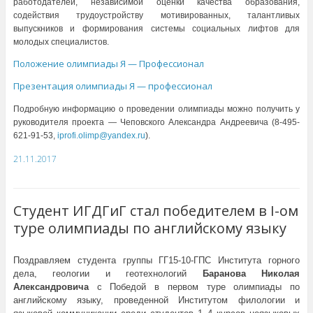
работодателей, независимой оценки качества образования,
содействия трудоустройству мотивированных, талантливых
выпускников и формирования системы социальных лифтов для
молодых специалистов.
Положение олимпиады Я — Профессионал
Презентация олимпиады Я — профессионал
Подробную информацию о проведении олимпиады можно получить у
руководителя проекта — Чеповского Александра Андреевича (8-495-
621-91-53,
iprofi.olimp@yandex.ru
).
21.11.2017
Студент ИГДГиГ стал победителем в I-ом
туре олимпиады по английскому языку
Поздравляем студента группы ГГ15-10-ГПС Института горного
дела, геологии и геотехнологий
Баранова Николая
Александровича
с Победой в первом туре олимпиады по
английскому языку, проведенной Институтом филологии и