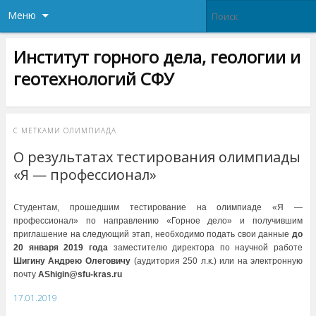
Меню
Институт горного дела, геологии и
геотехнологий СФУ
С МЕТКАМИ
ОЛИМПИАДА
О результатах тестирования олимпиады
«Я — профессионал»
С
тудентам, прошедшим тестирование на олимпиаде «Я —
профессионал» по направлению «Горное дело» и получившим
приглашение на следующий этап, необходимо подать свои данные
до
20 января 2019 года
заместителю директора по научной работе
Шигину Андрею Олеговичу
(аудитория 250 л.к.) или на электронную
почту
AShigin@sfu-kras.ru
17.01.2019