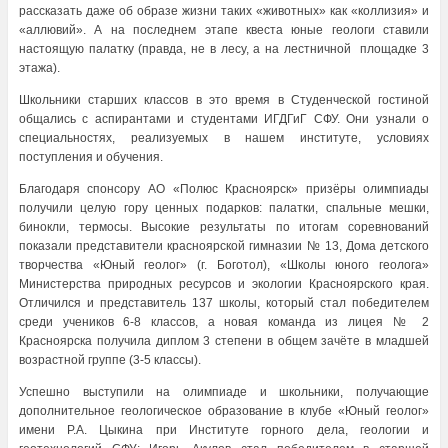
рассказать даже об образе жизни таких «животных» как «коллизия» и
«аллювий». А на последнем этапе квеста юные геологи ставили
настоящую палатку (правда, не в лесу, а на лестничной площадке 3
этажа).
Школьники старших классов в это время в Студенческой гостиной
общались с аспирантами и студентами ИГДГиГ СФУ. Они узнали о
специальностях, реализуемых в нашем институте, условиях
поступления и обучения.
Благодаря спонсору АО «Полюс Красноярск» призёры олимпиады
получили целую гору ценных подарков: палатки, спальные мешки,
бинокли, термосы. Высокие результаты по итогам соревнований
показали представители красноярской гимназии № 13, Дома детского
творчества «Юный геолог» (г. Боготол), «Школы юного геолога»
Министерства природных ресурсов и экологии Красноярского края.
Отличился и представитель 137 школы, который стал победителем
среди учеников 6-8 классов, а новая команда из лицея № 2
Красноярска получила диплом 3 степени в общем зачёте в младшей
возрастной группе (3-5 классы).
Успешно выступили на олимпиаде и школьники, получающие
дополнительное геологическое образование в клубе «Юный геолог»
имени Р.А. Цыкина при Институте горного дела, геологии и