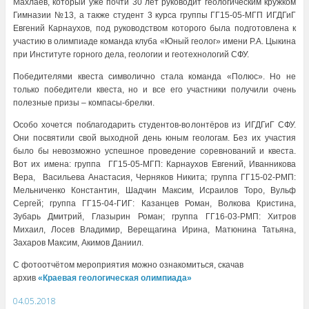
Махлаев, который уже почти 30 лет руководит геологическим кружком
Гимназии №13, а также студент 3 курса группы ГГ15-05-МГП ИГДГиГ
Евгений Карнаухов, под руководством которого была подготовлена к
участию в олимпиаде команда клуба «Юный геолог» имени Р.А. Цыкина
при Институте горного дела, геологии и геотехнологий СФУ.
Победителями квеста символично стала команда «Полюс». Но не
только победители квеста, но и все его участники получили очень
полезные призы – компасы-брелки.
Особо хочется поблагодарить студентов-волонтёров из ИГДГиГ СФУ.
Они посвятили свой выходной день юным геологам. Без их участия
было бы невозможно успешное проведение соревнований и квеста.
Вот их имена: группа ГГ15-05-МГП: Карнаухов Евгений, Иванникова
Вера, Васильева Анастасия, Черняков Никита; группа ГГ15-02-РМП:
Мельниченко Константин, Шадчин Максим, Исраилов Торо, Вульф
Сергей; группа ГГ15-04-ГИГ: Казанцев Роман, Волкова Кристина,
Зубарь Дмитрий, Глазырин Роман; группа ГГ16-03-РМП: Хитров
Михаил, Лосев Владимир, Верещагина Ирина, Матюнина Татьяна,
Захаров Максим, Акимов Даниил.
С фотоотчётом мероприятия можно ознакомиться, скачав
архив
«Краевая геологическая олимпиада»
04.05.2018