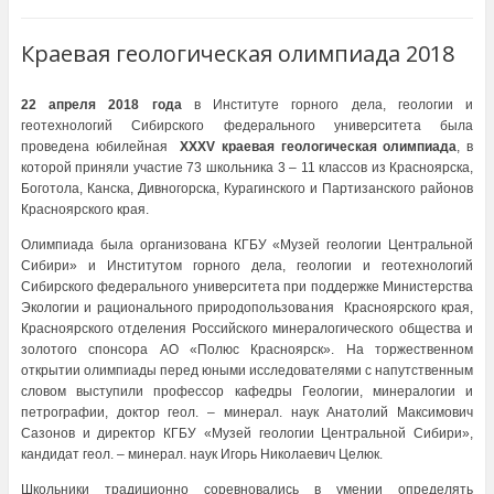
Краевая геологическая олимпиада 2018
22 апреля 2018 года
в Институте горного дела, геологии и
геотехнологий Сибирского федерального университета была
проведена юбилейная
XXXV краевая геологическая олимпиада
, в
которой приняли участие 73 школьника 3 – 11 классов из Красноярска,
Боготола, Канска, Дивногорска, Курагинского и Партизанского районов
Красноярского края.
Олимпиада была организована КГБУ «Музей геологии Центральной
Сибири» и Институтом горного дела, геологии и геотехнологий
Сибирского федерального университета при поддержке Министерства
Экологии и рационального природопользования Красноярского края,
Красноярского отделения Российского минералогического общества и
золотого спонсора АО «Полюс Красноярск». На торжественном
открытии олимпиады перед юными исследователями с напутственным
словом выступили профессор кафедры Геологии, минералогии и
петрографии, доктор геол. – минерал. наук Анатолий Максимович
Сазонов и директор КГБУ «Музей геологии Центральной Сибири»,
кандидат геол. – минерал. наук Игорь Николаевич Целюк.
Школьники традиционно соревновались в умении определять