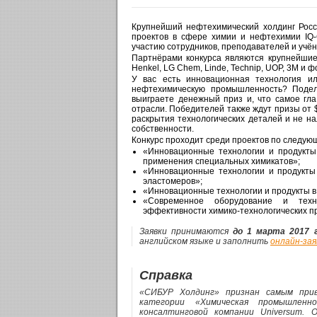
Крупнейший нефтехимический холдинг Рос
проектов в сфере химии и нефтехимии I
участию сотрудников, преподавателей и учё
Партнёрами конкурса являются крупнейшие
Henkel, LG Chem, Linde, Technip, UOP, 3M и 
У вас есть инновационная технология и
нефтехимическую промышленность? Подел
выиграете денежный приз и, что самое гл
отрасли. Победителей также ждут призы от $
раскрытия технологических деталей и не на
собственности.
Конкурс проходит среди проектов по следую
«Инновационные технологии и продукты
применения специальных химикатов»;
«Инновационные технологии и продукты
эластомеров»;
«Инновационные технологии и продукты в 
«Современное оборудование и тех
эффективности химико-технологических п
Заявки принимаются
до 1 марта 2017 
английском языке и заполнить
онлайн-зая
Справка
«СИБУР Холдинг» признан самым прив
категории «Химическая промышленн
консалтинговой компании Universum.