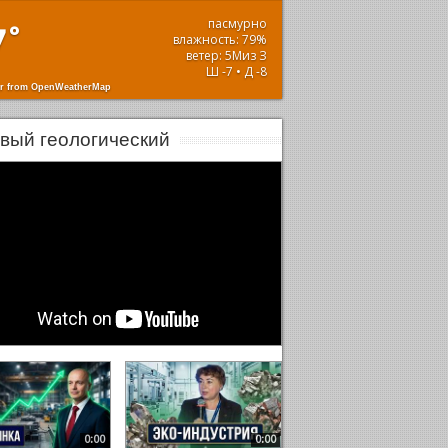
пасмурно
7
°
влажность: 79%
ветер: 5Миз З
Ш -7 • Д -8
r from OpenWeatherMap
вый геологический
0:00
0:00