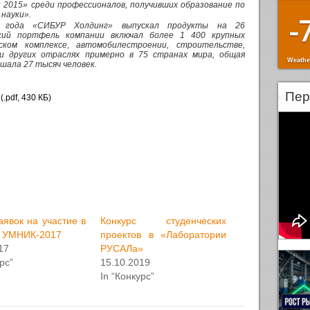
2015» среди профессионалов, получивших образование по
науки».
-
 года «СИБУР Холдинг» выпускал продукты на 26
ский портфель компании включал более 1 400 крупных
ском комплексе, автомобилестроении, строительстве,
и других отраслях примерно в 75 странах мира, общая
Weathe
шала 27 тысяч человек.
Пер
(.pdf, 430 КБ)
явок на участие в
Конкурс студенческих
е УМНИК-2017
проектов в «Лаборатории
17
РУСАЛа»
рс”
15.10.2019
In “Конкурс”