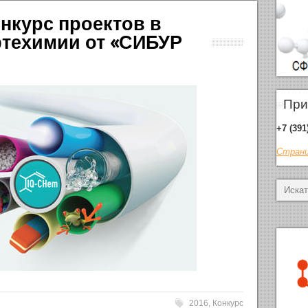
онкурс проектов в
фтехимии от «СИБУР
При
+7 (391
Страни
.
2016
,
Конкурс