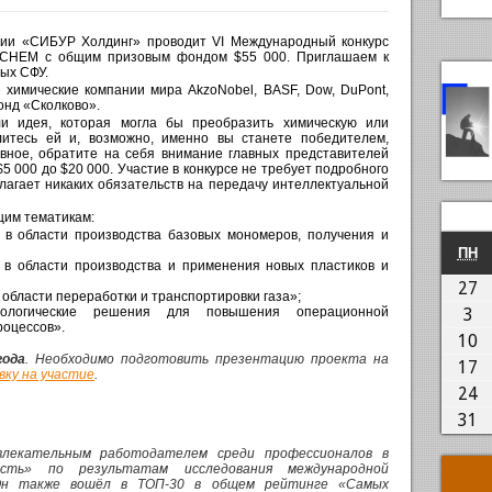
сии «СИБУР Холдинг» проводит VI Международный конкурс
Q-CHEM c общим призовым фондом $55 000. Приглашаем к
ных СФУ.
 химические компании мира AkzoNobel, BASF, Dow, DuPont,
фонд «Сколково».
ли идея, которая могла бы преобразить химическую или
итесь ей и, возможно, именно вы станете победителем,
авное, обратите на себя внимание главных представителей
5 000 до $20 000. Участие в конкурсе не требует подробного
лагает никаких обязательств на передачу интеллектуальной
щим тематикам:
 в области производства базовых мономеров, получения и
П
ПН
 в области производства и применения новых пластиков и
2
27
области переработки и транспортировки газа»;
03
нологические решения для повышения операционной
3
роцессов».
1
10
года
. Необходимо подготовить презентацию проекта на
1
17
вку на участие
.
2
24
3
31
лекательным работодателем среди профессионалов в
ость» по результатам исследования международной
 Он также вошёл в ТОП-30 в общем рейтинге «Самых