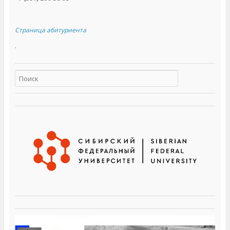
к
н
е
)
Страница абитуриента
.