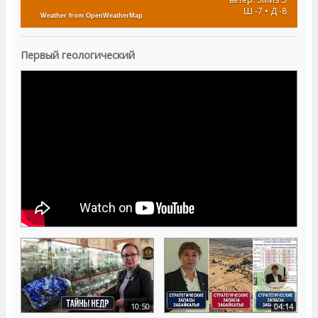
Ш -7 • Д -8
Weather from OpenWeatherMap
Первый геологический
10:50
04:14