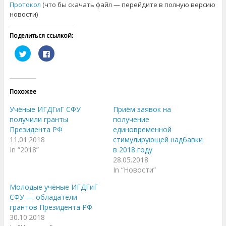
Протокол
(что бы скачать файл — перейдите в полную версию
новости)
Поделиться ссылкой:
Н
Н
а
а
ж
ж
м
м
и
и
т
т
е
е
Похожее
,
з
ч
д
т
е
Учёные ИГДГиГ СФУ
Приём заявок на
о
с
б
ь
получили гранты
получение
ы
,
Президента РФ
единовременной
п
ч
о
т
11.01.2018
стимулирующей надбавки
д
о
е
б
In “2018”
в 2018 году
л
ы
28.05.2018
и
п
т
о
In “Новости”
ь
д
с
е
я
л
Молодые учёные ИГДГиГ
н
и
СФУ — обладатели
а
т
T
ь
грантов Президента РФ
w
с
i
я
30.10.2018
t
к