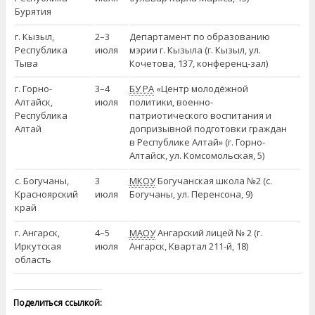
Бурятия
г. Кызыл,
2–3
Департамент по образованию
Республика
июля
мэрии г. Кызыла (г. Кызыл, ул.
Тыва
Кочетова, 137, конференц-зал)
г. Горно-
3–4
БУ РА
«Центр молодёжной
Алтайск,
июля
политики, военно-
Республика
патриотического воспитания и
Алтай
допризывной подготовки граждан
в Республике Алтай» (г. Горно-
Алтайск, ул. Комсомольская, 5)
с. Богучаны,
3
МКОУ
Богучанская школа №2 (с.
Красноярский
июля
Богучаны, ул. Перенсона, 9)
край
г. Ангарск,
4–5
МАОУ
Ангарский лицей № 2 (г.
Иркутская
июля
Ангарск, Квартал 211-й, 18)
область
Поделиться ссылкой: