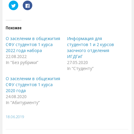
Н
Н
а
а
ж
ж
м
м
и
и
т
т
е
е
Похожее
,
з
ч
д
т
е
О заселении в общежития
Информация для
о
с
б
ь
СФУ студентов 1 курса
студентов 1 и 2 курсов
ы
,
2022 года набора
заочного отделения
п
ч
о
т
22.08.2022
ИГДГиГ
д
о
е
б
In “Без рубрики”
27.05.2020
л
ы
In “Студенту”
и
п
т
о
ь
д
О заселении в общежития
с
е
я
л
СФУ студентов 1 курса
н
и
2020 года
а
т
T
ь
24.08.2020
w
с
i
я
In “Абитуриенту”
t
к
t
о
e
н
r
т
18.06.2019
(
е
О
н
т
т
к
о
р
м