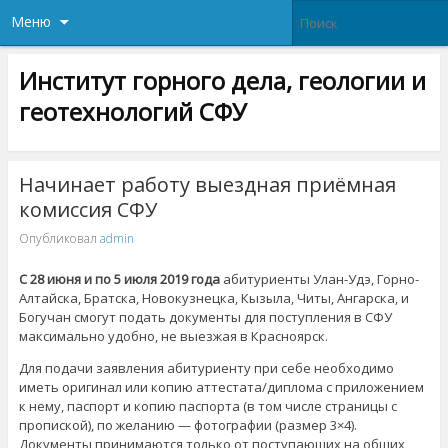
Меню
Институт горного дела, геологии и
геотехнологий СФУ
Начинает работу выездная приёмная
комиссия СФУ
Опубликовал
admin
С 28 июня и по 5 июля 2019 года
абитуриенты Улан-Удэ, Горно-
Алтайска, Братска, Новокузнецка, Кызыла, Читы, Ангарска, и
Богучан смогут подать документы для поступления в СФУ
максимально удобно, не выезжая в Красноярск.
Для подачи заявления абитуриенту при себе необходимо
иметь оригинал или копию аттестата/диплома с приложением
к нему, паспорт и копию паспорта (в том числе страницы с
пропиской), по желанию — фотографии (размер 3×4).
Документы принимаются только от поступающих на общих