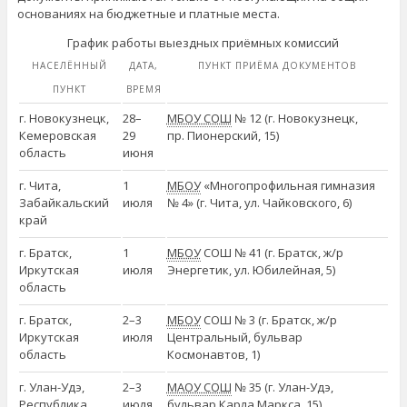
основаниях на бюджетные и платные места.
График работы выездных приёмных комиссий
НАСЕЛЁННЫЙ
ДАТА,
ПУНКТ ПРИЁМА ДОКУМЕНТОВ
ПУНКТ
ВРЕМЯ
г. Новокузнецк,
28–
МБОУ СОШ
№ 12 (г. Новокузнецк,
Кемеровская
29
пр. Пионерский, 15)
область
июня
г. Чита,
1
МБОУ
«Многопрофильная гимназия
Забайкальский
июля
№ 4» (г. Чита, ул. Чайковского, 6)
край
г. Братск,
1
МБОУ
СОШ № 41 (г. Братск, ж/р
Иркутская
июля
Энергетик, ул. Юбилейная, 5)
область
г. Братск,
2–3
МБОУ
СОШ № 3 (г. Братск, ж/р
Иркутская
июля
Центральный, бульвар
область
Космонавтов, 1)
г. Улан-Удэ,
2–3
МАОУ СОШ
№ 35 (г. Улан-Удэ,
Республика
июля
бульвар Карла Маркса, 15)