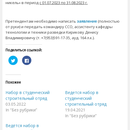
никель» в период
с 01.07.2023 по 31.08.2023 г.
Претендентам необходимо написать
заявление
(полностью
от руки) и передать командиру ССО, ассистенту кафедры
технологии и техники разведки Кирикову Денису
Владимировичу (т. +7(953)591-17-35, ауд. 164 л.к.).
Поделиться ссылкой:
Н
Н
а
а
ж
ж
м
м
и
и
т
т
е
е
Похожее
,
з
ч
д
т
е
Набор в студенческий
Ведется набор в
о
с
б
ь
строительный отряд
студенческий
ы
,
03.05.2022
строительный отряд
п
ч
о
т
In “Без рубрики”
19.04.2021
д
о
е
б
In “Без рубрики”
л
ы
и
п
Ведётся набор в
т
о
ь
д