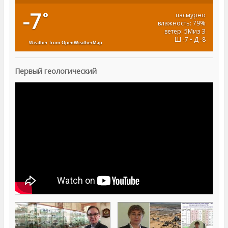
-7
°
пасмурно
влажность: 79%
ветер: 5Миз З
Ш -7 • Д -8
Weather from OpenWeatherMap
Первый геологический