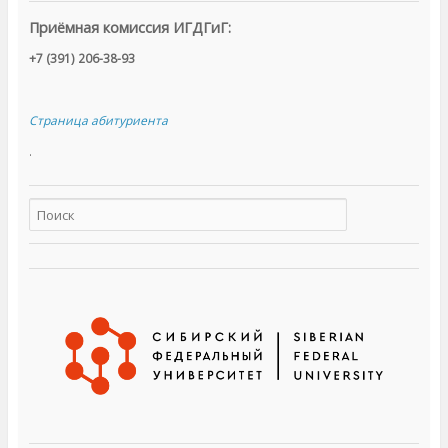
с
я
Приёмная комиссия ИГДГиГ:
в
н
о
+7 (391) 206-38-93
в
о
м
о
к
Страница абитуриента
н
е
)
.