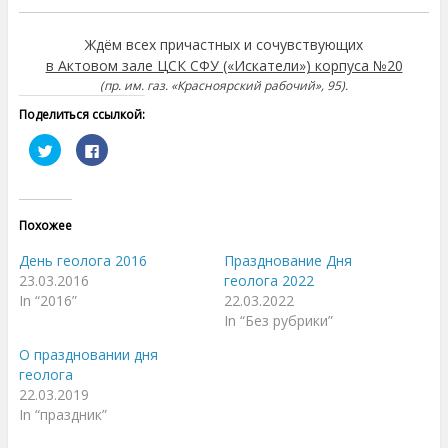
Ждём всех причастных и сочувствующих
в Актовом зале ЦСК СФУ («Искатели») корпуса №20
(пр. им. газ. «Красноярский рабочий», 95).
Поделиться ссылкой:
Н
Н
а
а
ж
ж
м
м
и
и
т
т
е
е
Похожее
,
з
ч
д
т
е
День геолога 2016
Празднование Дня
о
с
б
ь
23.03.2016
геолога 2022
ы
,
In “2016”
22.03.2022
п
ч
о
т
In “Без рубрики”
д
о
е
б
л
ы
О праздновании дня
и
п
геолога
т
о
ь
д
22.03.2019
с
е
я
л
In “праздник”
н
и
а
т
T
ь