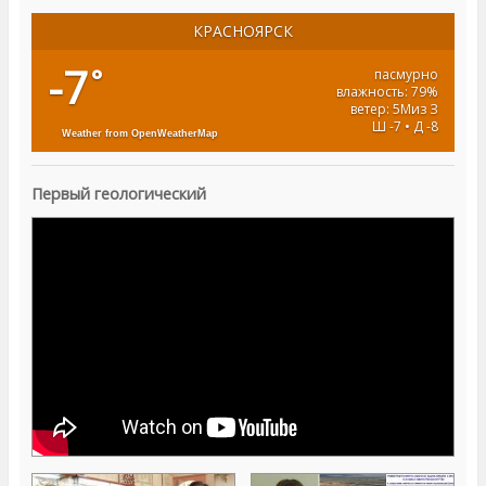
КРАСНОЯРСК
-7
°
пасмурно
влажность: 79%
ветер: 5Миз З
Ш -7 • Д -8
Weather from OpenWeatherMap
Первый геологический