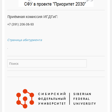
к
н
е
)
Приёмная комиссия ИГДГиГ:
+7 (391) 206-38-93
Страница абитуриента
.