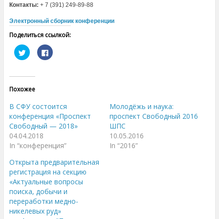
Контакты:
+ 7 (391) 249-89-88
Электронный сборник конференции
Поделиться ссылкой:
Н
Н
а
а
ж
ж
м
м
и
и
т
т
е
е
Похожее
,
з
ч
д
т
е
В СФУ состоится
Молодёжь и наука:
о
с
б
ь
конференция «Проспект
проспект Свободный 2016
ы
,
Свободный — 2018»
ШПС
п
ч
о
т
04.04.2018
10.05.2016
д
о
е
б
In “конференция”
In “2016”
л
ы
и
п
Открыта предварительная
т
о
ь
д
регистрация на секцию
с
е
я
л
«Актуальные вопросы
н
и
поиска, добычи и
а
т
T
ь
переработки медно-
w
с
i
я
никелевых руд»
t
к