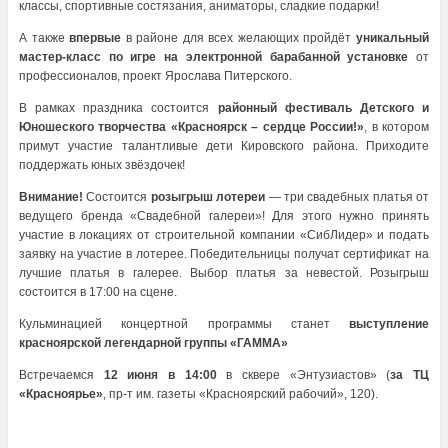
классы, спортивные состязания, аниматоры, сладкие подарки!
А также
впервые
в районе для всех желающих пройдёт
уникальный
мастер-класс по игре на электронной барабанной установке
от
профессионалов, проект Ярослава Питерского.
В рамках праздника состоится
районный фестиваль Детского и
Юношеского творчества «Красноярск – сердце России!»
, в котором
примут участие талантливые дети Кировского района. Приходите
поддержать юных звёздочек!
Внимание!
Состоится
розыгрыш лотереи
— три свадебных платья от
ведущего бренда «Свадебной галереи»! Для этого нужно принять
участие в локациях от строительной компании «СибЛидер» и подать
заявку на участие в лотерее. Победительницы получат сертификат на
лучшие платья в галерее. Выбор платья за невестой. Розыгрыш
состоится в 17:00 на сцене.
Кульминацией концертной программы станет
выступление
красноярской легендарной группы «ГАММА»
Встречаемся
12 июня в 14:00
в сквере «Энтузиастов» (
за ТЦ
«Красноярье»
, пр-т им. газеты «Красноярский рабочий», 120).