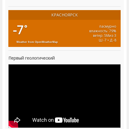
КРАСНОЯРСК
-7
°
пасмурно
влажность: 79%
ветер: 5Миз З
Ш -7 • Д -8
Weather from OpenWeatherMap
Первый геологический