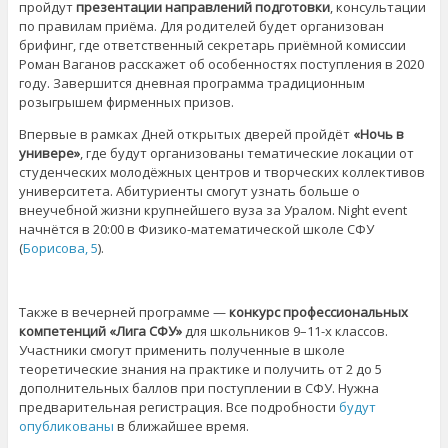
пройдут
презентации направлений подготовки
, консультации
по правилам приёма. Для родителей будет организован
брифинг, где ответственный секретарь приёмной комиссии
Роман Ваганов расскажет об особенностях поступления в 2020
году. Завершится дневная программа традиционным
розыгрышем фирменных призов.
Впервые в рамках Дней открытых дверей пройдёт
«Ночь в
универе»
, где будут организованы тематические локации от
студенческих молодёжных центров и творческих коллективов
университета. Абитуриенты смогут узнать больше о
внеучебной жизни крупнейшего вуза за Уралом. Night event
начнётся в 20:00 в Физико-математической школе СФУ
(
Борисова, 5
).
Также в вечерней программе —
конкурс профессиональных
компетенций «Лига СФУ»
для школьников 9–11-х классов.
Участники смогут применить полученные в школе
теоретические знания на практике и получить от 2 до 5
дополнительных баллов при поступлении в СФУ. Нужна
предварительная регистрация. Все подробности
будут
опубликованы
в ближайшее время.