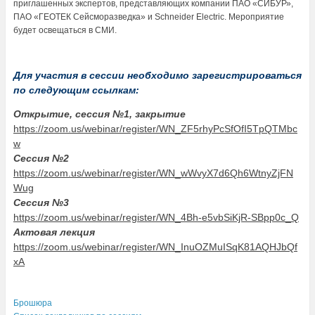
приглашенных экспертов, представляющих компании ПАО «СИБУР»,
ПАО «ГЕОТЕК Сейсморазведка» и Schneider Electric. Мероприятие
будет освещаться в СМИ.
Для участия в сессии необходимо зарегистрироваться
по следующим ссылкам:
Открытие, сессия №1, закрытие
https://zoom.us/webinar/register/WN_ZF5rhyPcSfOfI5TpQTMbc
w
Сессия №2
https://zoom.us/webinar/register/WN_wWvyX7d6Qh6WtnyZjFN
Wug
Сессия №3
https://zoom.us/webinar/register/WN_4Bh-e5vbSiKjR-SBpp0c_Q
Актовая лекция
https://zoom.us/webinar/register/WN_InuOZMuISqK81AQHJbQf
xA
.
.
Брошюра