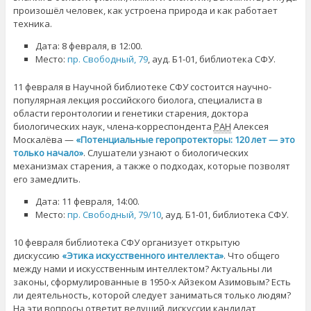
произошёл человек, как устроена природа и как работает
техника.
Дата: 8 февраля, в 12:00.
Место:
пр. Свободный, 79
, ауд. Б1-01, библиотека СФУ.
11 февраля в Научной библиотеке СФУ состоится научно-
популярная лекция российского биолога, специалиста в
области геронтологии и генетики старения, доктора
биологических наук, члена-корреспондента
РАН
Алексея
Москалёва —
«Потенциальные геропротекторы: 120 лет — это
только начало»
. Слушатели узнают о биологических
механизмах старения, а также о подходах, которые позволят
его замедлить.
Дата: 11 февраля, 14:00.
Место:
пр. Свободный, 79/10
, ауд. Б1-01, библиотека СФУ.
10 февраля библиотека СФУ организует открытую
дискуссию
«Этика искусственного интеллекта»
. Что общего
между нами и искусственным интеллектом? Актуальны ли
законы, сформулированные в 1950-х Айзеком Азимовым? Есть
ли деятельность, которой следует заниматься только людям?
На эти вопросы ответит ведущий дискуссии кандидат