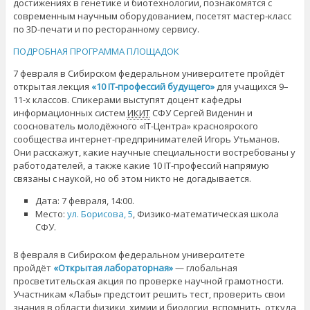
достижениях в генетике и биотехнологии, познакомятся с
современным научным оборудованием, посетят мастер-класс
по 3D-печати и по ресторанному сервису.
ПОДРОБНАЯ ПРОГРАММА ПЛОЩАДОК
7 февраля в Сибирском федеральном университете пройдёт
открытая лекция
«10 IT-профессий будущего»
для учащихся 9–
11-х классов. Спикерами выступят доцент кафедры
информационных систем
ИКИТ
СФУ Сергей Виденин и
сооснователь молодёжного «IT-Центра» красноярского
сообщества интернет-предпринимателей Игорь Утьманов.
Они расскажут, какие научные специальности востребованы у
работодателей, а также какие 10 IT-профессий напрямую
связаны с наукой, но об этом никто не догадывается.
Дата: 7 февраля, 14:00.
Место:
ул. Борисова, 5
, Физико-математическая школа
СФУ.
8 февраля в Сибирском федеральном университете
пройдёт
«Открытая лабораторная»
— глобальная
просветительская акция по проверке научной грамотности.
Участникам «Лабы» предстоит решить тест, проверить свои
знания в области физики, химии и биологии, вспомнить, откуда