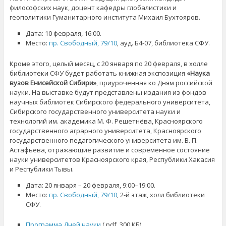
философских наук, доцент кафедры глобалистики и
геополитики Гуманитарного института Михаил Бухтояров.
Дата: 10 февраля, 16:00.
Место:
пр. Свободный, 79/10
, ауд. Б4-07, библиотека СФУ.
Кроме этого, целый месяц, с 20 января по 20 февраля, в холле
библиотеки СФУ будет работать книжная экспозиция
«Наука
вузов Енисейской Сибири»
, приуроченная ко Дням российской
науки. На выставке будут представлены издания из фондов
научных библиотек Сибирского федерального университета,
Сибирского государственного университета науки и
технологий им. академика М. Ф. Решетнёва, Красноярского
государственного аграрного университета, Красноярского
государственного педагогического университета им. В. П.
Астафьева, отражающие развитие и современное состояние
науки университетов Красноярского края, Республики Хакасия
и Республики Тывы.
Дата: 20 января – 20 февраля, 9:00–19:00.
Место:
пр. Свободный, 79/10
, 2-й этаж, холл библиотеки
СФУ.
Программа Дней науки
(.pdf, 300 КБ)